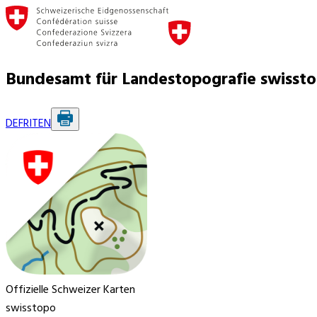
Bundesamt für Landestopografie swisst
DE
FR
IT
EN
Offizielle Schweizer Karten
swisstopo