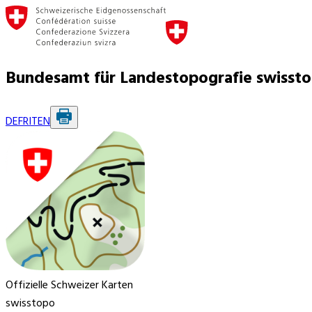
Bundesamt für Landestopografie swisst
DE
FR
IT
EN
Offizielle Schweizer Karten
swisstopo