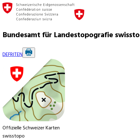
Bundesamt für Landestopografie swisst
DE
FR
IT
EN
Offizielle Schweizer Karten
swisstopo