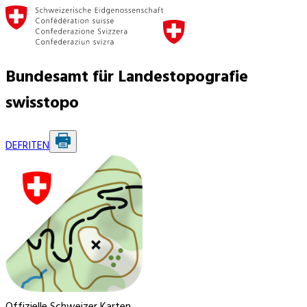
Bundesamt für Landestopografie
swisstopo
DE
FR
IT
EN
Offizielle Schweizer Karten