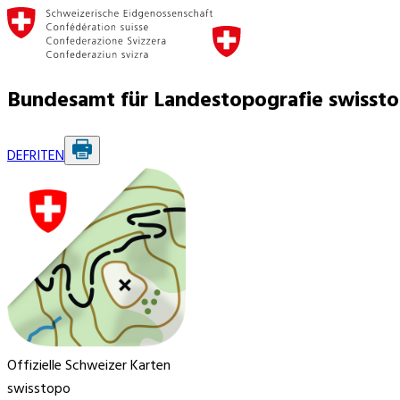
Bundesamt für Landestopografie swisst
DE
FR
IT
EN
Offizielle Schweizer Karten
swisstopo