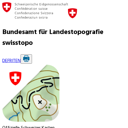
Bundesamt für Landestopografie
swisstopo
DE
FR
IT
EN
Offizielle Schweizer Karten