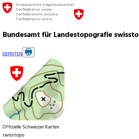
Bundesamt für Landestopografie swisst
DE
FR
IT
EN
Offizielle Schweizer Karten
swisstopo