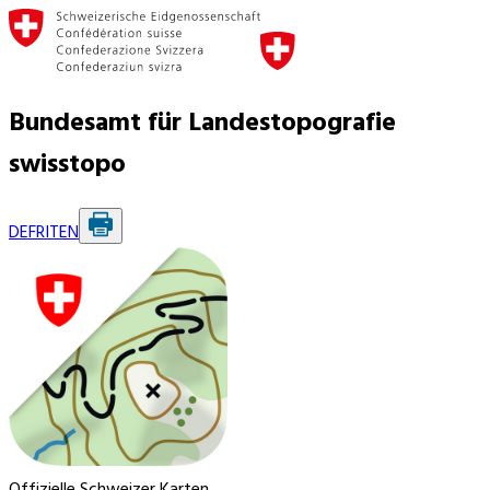
Bundesamt für Landestopografie
swisstopo
DE
FR
IT
EN
Offizielle Schweizer Karten