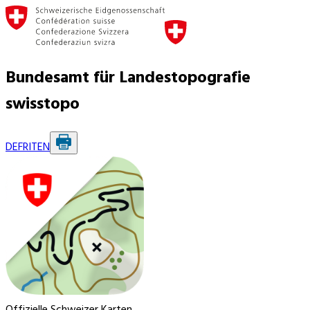
Bundesamt für Landestopografie
swisstopo
DE
FR
IT
EN
Offizielle Schweizer Karten