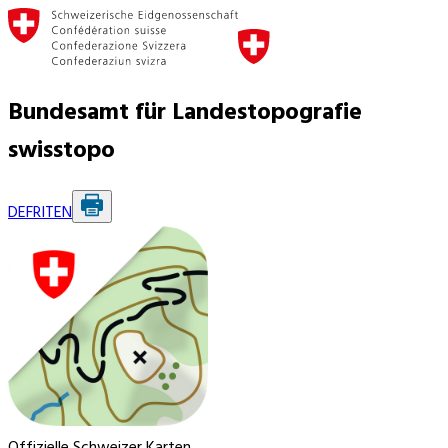
Bundesamt für Landestopografie
swisstopo
DE
FR
IT
EN
Offizielle Schweizer Karten