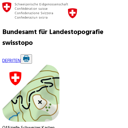
Bundesamt für Landestopografie
swisstopo
DE
FR
IT
EN
Offizielle Schweizer Karten