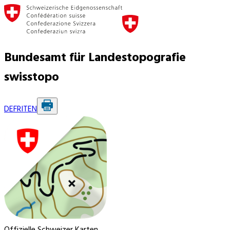
Bundesamt für Landestopografie
swisstopo
DE
FR
IT
EN
Offizielle Schweizer Karten