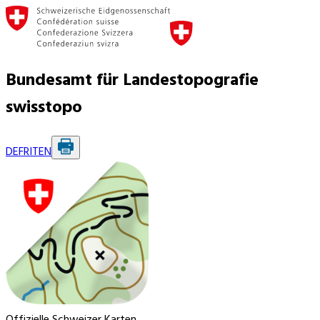
Bundesamt für Landestopografie
swisstopo
DE
FR
IT
EN
Offizielle Schweizer Karten