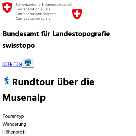
Bundesamt für Landestopografie
swisstopo
DE
FR
IT
EN
Rundtour über die
Musenalp
Tourentyp
Wanderung
Höhenprofil